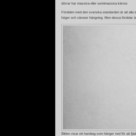
dörrar har massiva eller semimassiva kärnor.
Fördelen med den svenska standarden är att alla d
höger och vänster hängning. Men dessa fördelar är 
Bilden visar ett handtag som hänger ned för att fjä