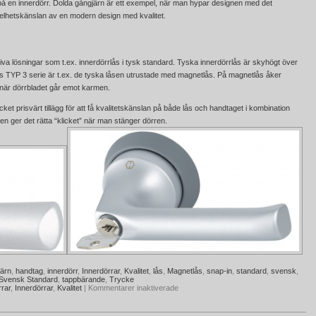
 på en innerdörr. Dolda gångjärn är ett exempel, när man hypar designen med det
elhetskänslan av en modern design med kvalitet.
iva lösningar som t.ex. innerdörrlås i tysk standard. Tyska innerdörrlås är skyhögt över
 TYP 3 serie är t.ex. de tyska låsen utrustade med magnetlås. På magnetlås åker
 när dörrbladet går emot karmen.
 prisvärt tillägg för att få kvalitetskänslan på både lås och handtaget i kombination
n ger det rätta “klicket” när man stänger dörren.
ärn
,
handtag
,
innerdörr
,
Innerdörrar
,
Kvalitet
,
lås
,
Magnetlås
,
snap-in
,
standard
,
svensk
,
Svensk Standard
,
tappbärande
,
Trycke
rar
,
Innerdörrar
,
Kvalitet
|
Kommentarer inaktiverade