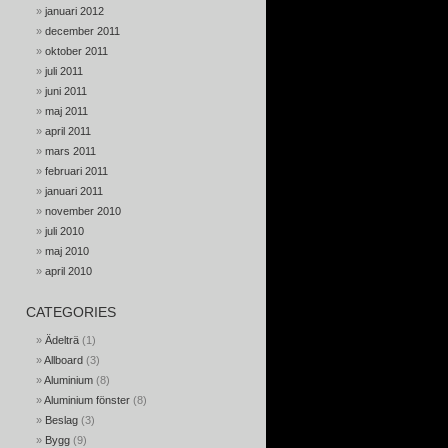
januari 2012
december 2011
oktober 2011
juli 2011
juni 2011
maj 2011
april 2011
mars 2011
februari 2011
januari 2011
november 2010
juli 2010
maj 2010
april 2010
CATEGORIES
Ädelträ
(1)
Allboard
(3)
Aluminium
(8)
Aluminium fönster
(8)
Beslag
(3)
Bygg
(9)