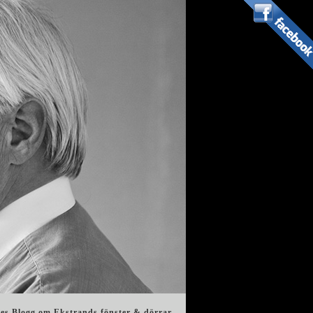
es Blogg om Ekstrands fönster & dörrar