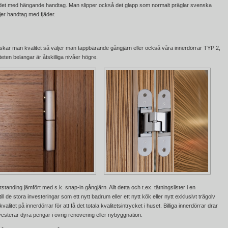
det med hängande handtag. Man slipper också det glapp som normalt präglar svenska
er handtag med fjäder.
 Önskar man kvalitet så väljer man tappbärande gångjärn eller också våra
innerdörrar TYP 2
,
ten belangar är åtskilliga nivåer högre.
tanding jämfört med s.k. snap-in gångjärn. Allt detta och t.ex. tätningslister i en
till de stora investeringar som ett nytt badrum eller ett nytt kök eller nytt exklusivt trägolv
litet på innerdörrar för att få det totala kvalitetsintrycket i huset. Billiga innerdörrar drar
vesterar dyra pengar i övrig renovering eller nybyggnation.