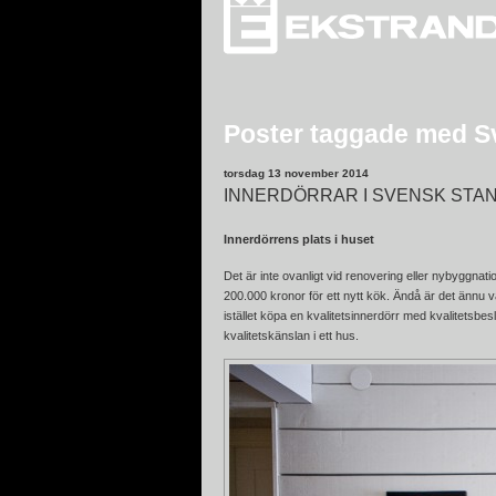
Poster taggade med S
torsdag 13 november 2014
INNERDÖRRAR I SVENSK STAN
Innerdörrens plats i huset
Det är inte ovanligt vid renovering eller nybyggnat
200.000 kronor för ett nytt kök. Ändå är det ännu 
istället köpa en kvalitetsinnerdörr med kvalitetsbesl
kvalitetskänslan i ett hus.