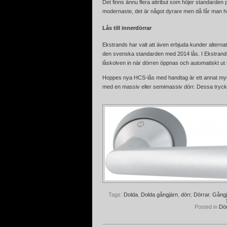
Det finns ännu flera attribut som höjer standarden
modernaste, det är något dyrare men då får man h
Lås till innerdörrar
Ekstrands har valt att även erbjuda kunder alternat
den svenska standarden med 2014 lås. I Ekstrands
låskolven in när dörren öppnas och automatiskt ut
Hoppes nya HCS-lås med handtag är ett annat mycket
med en massiv eller semimassiv dörr. Dessa trycke
Tags:
Dolda
,
Dolda gångjärn
,
dörr
,
Dörrar
,
Gångj
Posted in
Dör