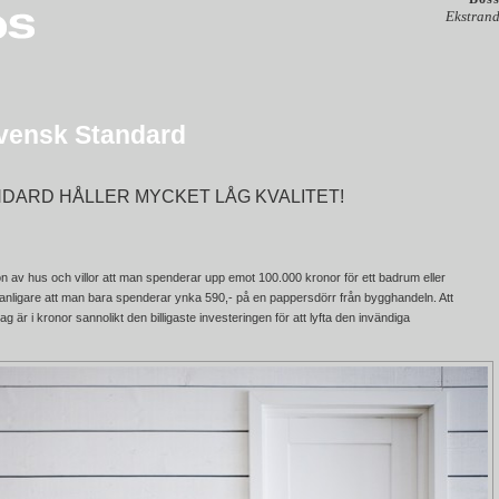
Ekstrand
vensk Standard
DARD HÅLLER MYCKET LÅG KVALITET!
ion av hus och villor att man spenderar upp emot 100.000 kronor för ett badrum eller
vanligare att man bara spenderar ynka 590,- på en pappersdörr från bygghandeln. Att
ag är i kronor sannolikt den billigaste investeringen för att lyfta den invändiga