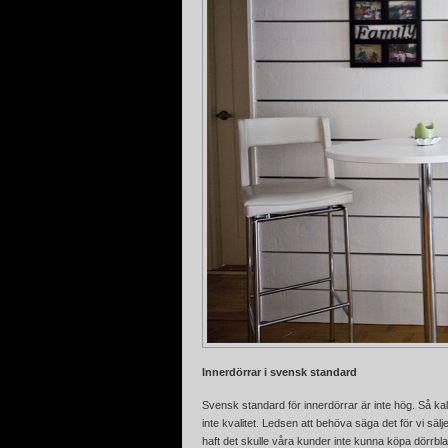
Innerdörrar i svensk standard
Svensk standard för innerdörrar är inte hög. Så ka
inte kvalitet. Ledsen att behöva säga det för vi säl
haft det skulle våra kunder inte kunna köpa dörrblad