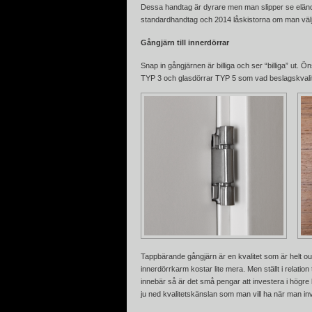
Dessa handtag är dyrare men man slipper se elän
standardhandtag och 2014 låskistorna om man välj
Gångjärn till innerdörrar
Snap in gångjärnen är billiga och ser “billiga” ut.
TYP 3
och
glasdörrar TYP 5
som vad beslagskvalite
Tappbärande gångjärn är en kvalitet som är helt outs
innerdörrkarm kostar lite mera. Men ställt i relation 
innebär så är det små pengar att investera i högre kva
ju ned kvalitetskänslan som man vill ha när man in