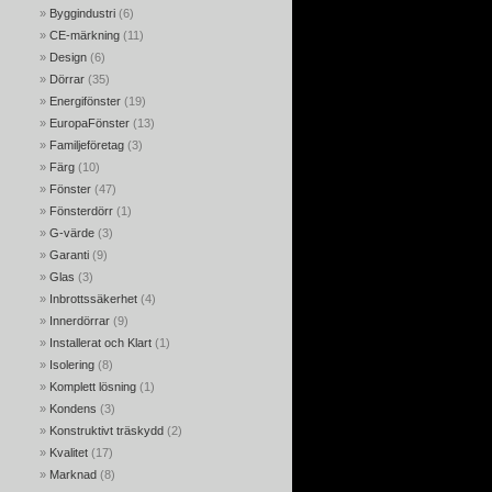
Byggindustri
(6)
CE-märkning
(11)
Design
(6)
Dörrar
(35)
Energifönster
(19)
EuropaFönster
(13)
Familjeföretag
(3)
Färg
(10)
Fönster
(47)
Fönsterdörr
(1)
G-värde
(3)
Garanti
(9)
Glas
(3)
Inbrottssäkerhet
(4)
Innerdörrar
(9)
Installerat och Klart
(1)
Isolering
(8)
Komplett lösning
(1)
Kondens
(3)
Konstruktivt träskydd
(2)
Kvalitet
(17)
Marknad
(8)