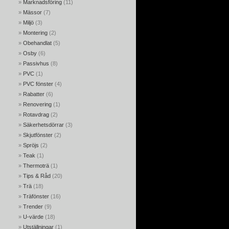
Marknadsföring
(11)
Mässor
(7)
Miljö
(3)
Montering
(2)
Obehandlat
(5)
Osby
(6)
Passivhus
(8)
PVC
(1)
PVC fönster
(4)
Rabatter
(6)
Renovering
(1)
Rotavdrag
(2)
Säkerhetsdörrar
(3)
Skjutfönster
(2)
Spröjs
(2)
Teak
(1)
Thermoträ
(1)
Tips & Råd
(20)
Trä
(18)
Träfönster
(16)
Trender
(9)
U-värde
(18)
Utställningar
(1)