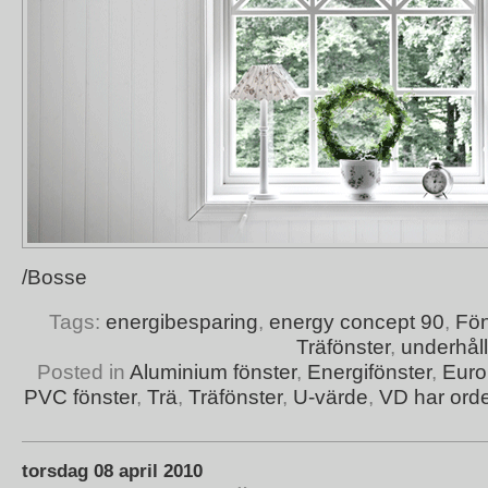
/Bosse
Tags:
energibesparing
,
energy concept 90
,
Fön
Träfönster
,
underhåll
Posted in
Aluminium fönster
,
Energifönster
,
Euro
PVC fönster
,
Trä
,
Träfönster
,
U-värde
,
VD har orde
torsdag 08 april 2010