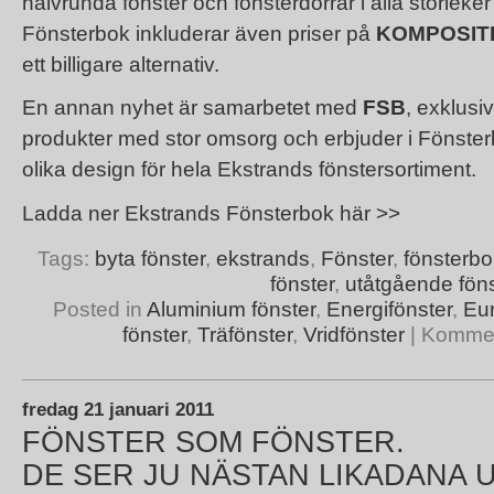
halvrunda fönster och fönsterdörrar i alla storleke
Fönsterbok inkluderar även priser på
KOMPOSIT
ett billigare alternativ.
En annan nyhet är samarbetet med
FSB
, exklusi
produkter med stor omsorg och erbjuder i Fönste
olika design för hela Ekstrands fönstersortiment.
Ladda ner Ekstrands Fönsterbok här >>
Tags:
byta fönster
,
ekstrands
,
Fönster
,
fönsterbo
fönster
,
utåtgående föns
Posted in
Aluminium fönster
,
Energifönster
,
Eu
fönster
,
Träfönster
,
Vridfönster
|
Kommen
fredag 21 januari 2011
FÖNSTER SOM FÖNSTER.
DE SER JU NÄSTAN LIKADANA U