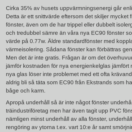
Cirka 35% av husets uppvärmningsenergi går enligt
Detta är ett snittvärde eftersom det skiljer mycket f
fönster, även om de har trippel eller dubbelt isole
och tredubbel sämre än våra nya EC90 fönster som 
värde på 0.77w. Äldre standardfönster med koppl
värmeisolering. Sådana fönster kan förbättras ge
Men det är inte gratis. Frågan är om det överhuvu
jämför kostnaden för nya energienkelglas jämfört m
nya glas löser inte problemet med ett ofta krävan
aldrig bli så täta som EC90 från Ekstrands som har
båge och karm.
Apropå underhåll så är inte något fönster underhålls
träindustriföretag men har även tagit upp PVC fön
nämligen minst underhåll av alla fönster, underhål
rengöring av ytorna t.ex. vart 10:e år samt smörj