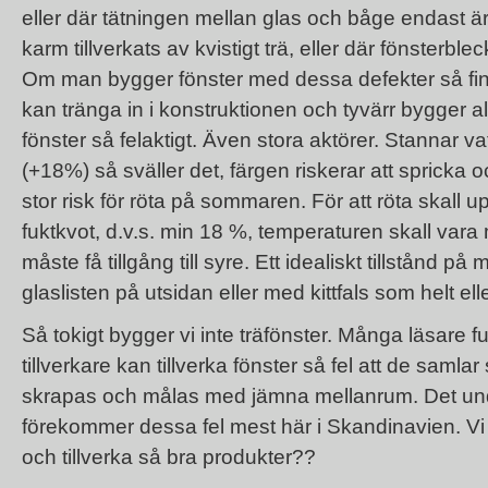
eller där tätningen mellan glas och båge endast är
karm tillverkats av kvistigt trä, eller där fönsterbl
Om man bygger fönster med dessa defekter så finns 
kan tränga in i konstruktionen och tyvärr bygger al
fönster så felaktigt. Även stora aktörer. Stannar vatt
(+18%) så sväller det, färgen riskerar att spricka o
stor risk för röta på sommaren. För att röta skall
fuktkvot, d.v.s. min 18 %, temperaturen skall vara
måste få tillgång till syre. Ett idealiskt tillstånd
glaslisten på utsidan eller med kittfals som helt ell
Så tokigt bygger vi inte träfönster. Många läsare f
tillverkare kan tillverka fönster så fel att de samla
skrapas och målas med jämna mellanrum. Det undr
förekommer dessa fel mest här i Skandinavien. Vi
och tillverka så bra produkter??