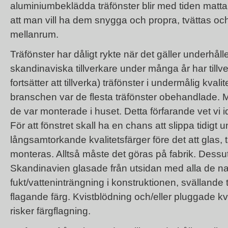
aluminiumbeklädda träfönster blir med tiden matta 
att man vill ha dem snygga och propra, tvättas 
mellanrum.
Träfönster har dåligt rykte när det gäller underhåll
skandinaviska tillverkare under många år har tillver
fortsätter att tillverka) träfönster i undermålig kvali
branschen var de flesta träfönster obehandlade. 
de var monterade i huset. Detta förfarande vet vi id
För att fönstret skall ha en chans att slippa tidigt
långsamtorkande kvalitetsfärger före det att glas, 
monteras. Alltså måste det göras på fabrik. Dessut
Skandinavien glasade från utsidan med alla de n
fukt/vatteninträngning i konstruktionen, svällande 
flagande färg. Kvistblödning och/eller pluggade k
risker färgflagning.