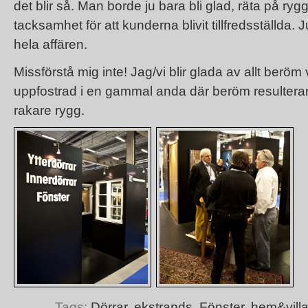
det blir så. Man borde ju bara bli glad, räta på ryg
tacksamhet för att kunderna blivit tillfredsställda. 
hela affären.
Missförstå mig inte! Jag/vi blir glada av allt beröm 
uppfostrad i en gammal anda där beröm resulterar i
rakare rygg.
Tags:
Dörrar
,
ekstrands
,
Fönster
,
hem&vill