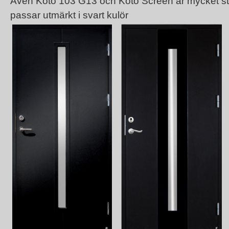
Även Koto 103 G13 och Koto Screen är mycket st
passar utmärkt i svart kulör