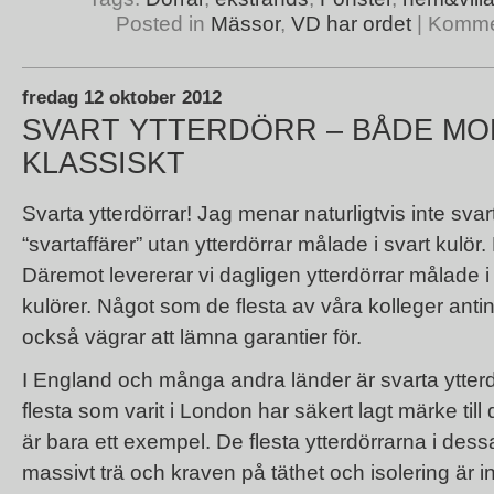
Posted in
Mässor
,
VD har ordet
|
Kommen
fredag 12 oktober 2012
SVART YTTERDÖRR – BÅDE M
KLASSISKT
Svarta ytterdörrar! Jag menar naturligtvis inte sva
“svartaffärer” utan ytterdörrar målade i svart kulör.
Däremot levererar vi dagligen ytterdörrar målade i s
kulörer. Något som de flesta av våra kolleger antin
också vägrar att lämna garantier för.
I England och många andra länder är svarta ytterd
flesta som varit i London har säkert lagt märke til
är bara ett exempel. De flesta ytterdörrarna i dessa
massivt trä och kraven på täthet och isolering är i