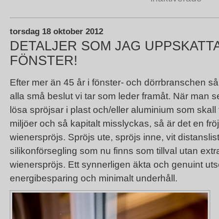
torsdag 18 oktober 2012
DETALJER SOM JAG UPPSKATT
FÖNSTER!
Efter mer än 45 år i fönster- och dörrbranschen så
alla små beslut vi tar som leder framåt. När man s
lösa spröjsar i plast och/eller aluminium som skall
miljöer och så kapitalt misslyckas, så är det en fröj
wienerspröjs. Spröjs ute, spröjs inne, vit distansli
silikonförsegling som nu finns som tillval utan ext
wienerspröjs. Ett synnerligen äkta och genuint 
energibesparing och minimalt underhåll.