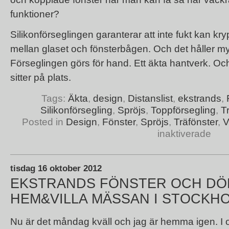
funktioner?
Silikonförseglingen garanterar att inte fukt kan kr
mellan glaset och fönsterbågen. Och det håller myc
Förseglingen görs för hand. Ett äkta hantverk. Och 
sitter på plats.
Tags:
Äkta
,
design
,
Distanslist
,
ekstrands
,
Silikonförsegling
,
Spröjs
,
Toppförsegling
,
T
Posted in
Design
,
Fönster
,
Spröjs
,
Träfönster
,
V
inaktiverade
tisdag 16 oktober 2012
EKSTRANDS FÖNSTER OCH DÖ
HEM&VILLA MÄSSAN I STOCKH
Nu är det måndag kväll och jag är hemma igen. I o