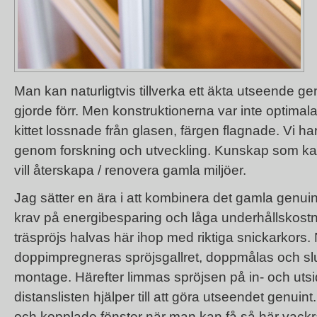
Man kan naturligtvis tillverka ett äkta utseende g
gjorde förr. Men konstruktionerna var inte optimala 
kittet lossnade från glasen, färgen flagnade. Vi h
genom forskning och utveckling. Kunskap som k
vill återskapa / renovera gamla miljöer.
Jag sätter en ära i att kombinera det gamla gen
krav på energibesparing och låga underhållskostn
träspröjs halvas här ihop med riktiga snickarkors. 
doppimpregneras spröjsgallret, doppmålas och slu
montage. Härefter limmas spröjsen på in- och utsi
distanslisten hjälper till att göra utseendet genuint
och kopplade fönster när man kan få så här vack