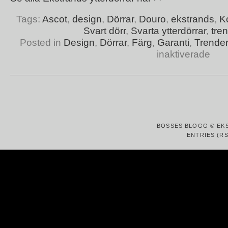
Tags:
Ascot
,
design
,
Dörrar
,
Douro
,
ekstrands
,
K
Svart dörr
,
Svarta ytterdörrar
,
tre
Posted in
Design
,
Dörrar
,
Färg
,
Garanti
,
Trender
inaktiverade
BOSSES BLOGG © EK
ENTRIES (RS