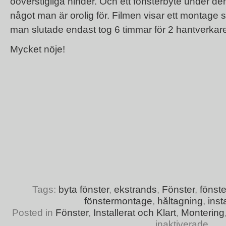
oöverstigliga hinder. Och ett fönsterbyte under de
något man är orolig för. Filmen visar ett montage s
man slutade endast tog 6 timmar för 2 hantverkar
Mycket nöje!
Tags:
byta fönster
,
ekstrands
,
Fönster
,
fönste
fönstermontage
,
håltagning
,
inst
Posted in
Fönster
,
Installerat och Klart
,
Montering
inaktiverade