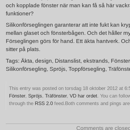
och kopplade fönster när man kan få så här vack
funktioner?
Silikonförseglingen garanterar att inte fukt kan kr
mellan glaset och fönsterbågen. Och det håller myc
Förseglingen görs för hand. Ett äkta hantverk. Och 
sitter på plats.
Tags:
Äkta
,
design
,
Distanslist
,
ekstrands
,
Fönster
Silikonförsegling
,
Spröjs
,
Toppförsegling
,
Träfönst
This entry was posted on torsdag 18 oktober 2012 at 6:5
Fönster
,
Spröjs
,
Träfönster
,
VD har ordet
. You can follo
through the
RSS 2.0
feed.Both comments and pings are 
Comments are closed