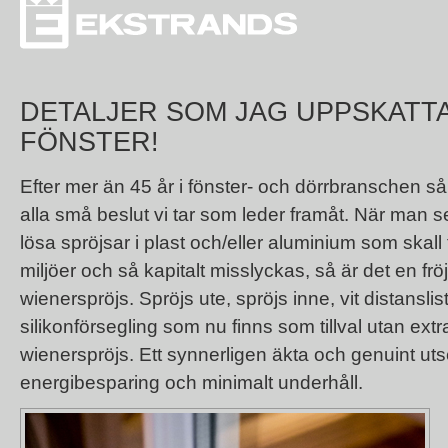
DETALJER SOM JAG UPPSKATT
FÖNSTER!
Efter mer än 45 år i fönster- och dörrbranschen så
alla små beslut vi tar som leder framåt. När man s
lösa spröjsar i plast och/eller aluminium som skall
miljöer och så kapitalt misslyckas, så är det en fröj
wienerspröjs. Spröjs ute, spröjs inne, vit distansli
silikonförsegling som nu finns som tillval utan ext
wienerspröjs. Ett synnerligen äkta och genuint 
energibesparing och minimalt underhåll.