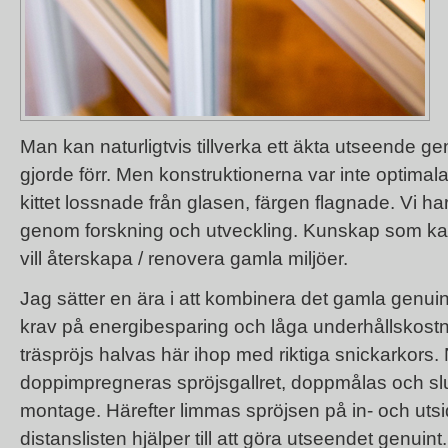
Man kan naturligtvis tillverka ett äkta utseende g
gjorde förr. Men konstruktionerna var inte optimala 
kittet lossnade från glasen, färgen flagnade. Vi h
genom forskning och utveckling. Kunskap som k
vill återskapa / renovera gamla miljöer.
Jag sätter en ära i att kombinera det gamla gen
krav på energibesparing och låga underhållskostn
träspröjs halvas här ihop med riktiga snickarkors. 
doppimpregneras spröjsgallret, doppmålas och slu
montage. Härefter limmas spröjsen på in- och utsi
distanslisten hjälper till att göra utseendet genuint