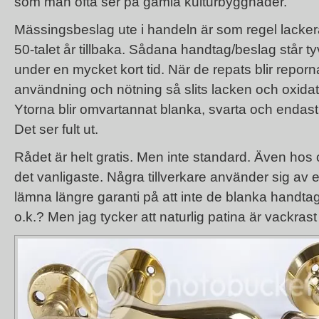
som man ofta ser på gamla kulturbyggnader.
Mässingsbeslag ute i handeln är som regel lacker
50-talet år tillbaka. Sådana handtag/beslag står t
under en mycket kort tid. När de repats blir repor
användning och nötning så slits lacken och oxidat
Ytorna blir omvartannat blanka, svarta och endast nå
Det ser fult ut.
Rådet är helt gratis. Men inte standard. Även hos
det vanligaste. Några tillverkare använder sig av
lämna längre garanti på att inte de blanka handtage
o.k.? Men jag tycker att naturlig patina är vackrast