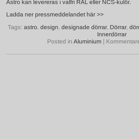
Astro kan levereras i valfri RAL eller NCS-kulör.
Ladda ner pressmeddelandet här >>
Tags:
astro
,
design
,
designade dörrar
,
Dörrar
,
dör
Innerdörrar
Posted in
Aluminium
|
Kommentarer