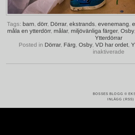
Tags:
barn
,
dörr
,
Dörrar
,
ekstrands
,
evenemang
,
e
måla en ytterdörr
,
målar
,
miljövänliga färger
,
Osby
Ytterdörrar
Posted in
Dörrar
,
Färg
,
Osby
,
VD har ordet
,
Y
inaktiverade
BOSSES BLOGG © EK
INLÄGG (RSS)