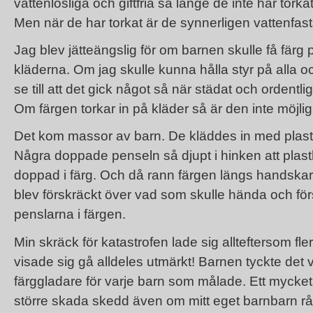
vattenlösliga och giftfria så länge de inte har torkat
Men när de har torkat är de synnerligen vattenfast
Jag blev jätteängslig för om barnen skulle få färg 
kläderna. Om jag skulle kunna hålla styr på alla o
se till att det gick något så när städat och ordentligt 
Om färgen torkar in på kläder så är den inte möjlig
Det kom massor av barn. De kläddes in med plast
Några doppade penseln så djupt i hinken att pla
doppad i färg. Och då rann färgen längs handskar 
blev förskräckt över vad som skulle hända och f
penslarna i färgen.
Min skräck för katastrofen lade sig allteftersom fle
visade sig gå alldeles utmärkt! Barnen tyckte det v
färggladare för varje barn som målade. Ett mycket
större skada skedd även om mitt eget barnbarn rå